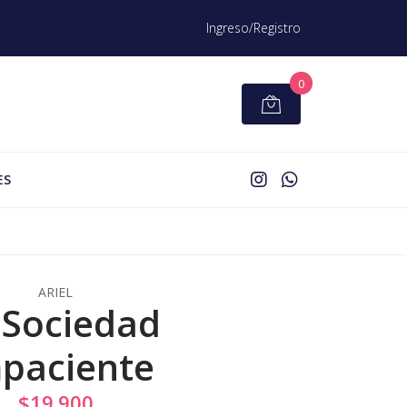
Ingreso/Registro
0
ES
ARIEL
 Sociedad
paciente
$19.900