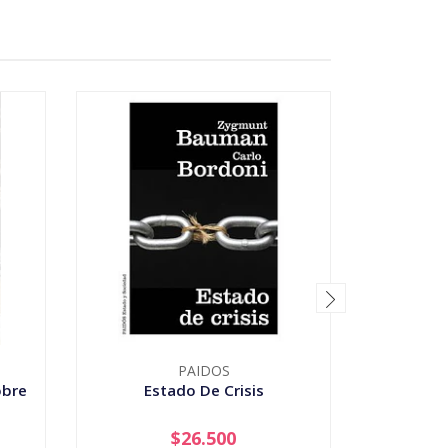
PAIDOS
obre
Estado De Crisis
La So
$26.500
-
+