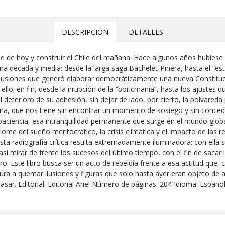
DESCRIPCIÓN
DETALLES
le de hoy y construir el Chile del mañana. Hace algunos años hubiese 
a década y media: desde la larga saga Bachelet-Piñera, hasta el “estal
s ilusiones que generó elaborar democráticamente una nueva Constituc
lo; en fin, desde la irrupción de la “boricmanía”, hasta los ajustes q
eterioro de su adhesión, sin dejar de lado, por cierto, la polvareda p
na, que nos tiene sin encontrar un momento de sosiego y sin conced
mpaciencia, esa intranquilidad permanente que surge en el mundo globa
esplome del sueño meritocrático, la crisis climática y el impacto de las
esta radiografía crítica resulta extremadamente iluminadora: con ella
sí mirar de frente los sucesos del último tiempo, con el fin de sacar 
o. Este libro busca ser un acto de rebeldía frente a esa actitud que, 
ura a quemar ilusiones y figuras que solo hasta ayer eran objeto de 
casar. Editorial: Editorial Ariel Número de páginas: 204 Idioma: Espa