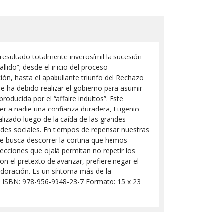
resultado totalmente inverosímil la sucesión
lido”; desde el inicio del proceso
ión, hasta el apabullante triunfo del Rechazo
ue ha debido realizar el gobierno para asumir
roducida por el “affaire indultos”. Este
er a nadie una confianza duradera, Eugenio
lizado luego de la caída de las grandes
 redes sociales. En tiempos de repensar nuestras
 se busca descorrer la cortina que hemos
lecciones que ojalá permitan no repetir los
con el pretexto de avanzar, prefiere negar el
adoración. Es un síntoma más de la
ñol ISBN: 978-956-9948-23-7 Formato: 15 x 23