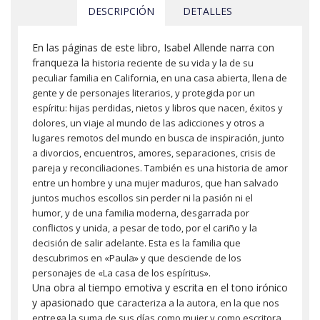
DESCRIPCIÓN
DETALLES
En las páginas de este libro, Isabel Allende narra con
franqueza la
historia reciente de su vida y la de su
peculiar familia en California,
en una casa abierta, llena de
gente y de personajes literarios, y
protegida por un
espíritu: hijas perdidas, nietos y libros que nacen,
éxitos y
dolores, un viaje al mundo de las adicciones y otros a
lugares
remotos del mundo en busca de inspiración, junto
a divorcios,
encuentros, amores, separaciones, crisis de
pareja y reconciliaciones.
También es una historia de amor
entre un hombre y una mujer maduros, que
han salvado
juntos muchos escollos sin perder ni la pasión ni el
humor,
y de una familia moderna, desgarrada por
conflictos y unida, a pesar de
todo, por el cariño y la
decisión de salir adelante. Esta es la familia
que
descubrimos en «Paula» y que desciende de los
personajes de «La casa
de los espíritus».
Una obra al tiempo emotiva y escrita en el tono irónico
y apasionado que ca
racteriza a la autora, en la que nos
entrega la suma de sus días como
mujer y como escritora.