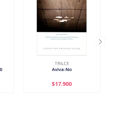
TRILCE
0
Aviva-No
Serie 
Posible
$17.900
-
+
-