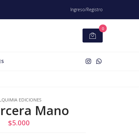
Ingreso/Registro
0
ES
LQUIMIA EDICIONES
ercera Mano
$5.000