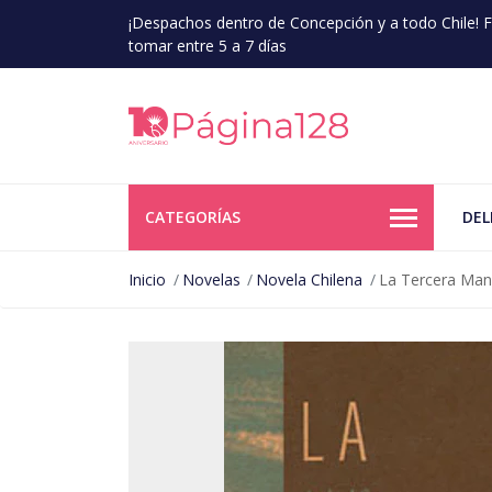
¡Despachos dentro de Concepción y a todo Chile!
tomar entre 5 a 7 días
CATEGORÍAS
DEL
Inicio
Novelas
Novela Chilena
La Tercera Ma