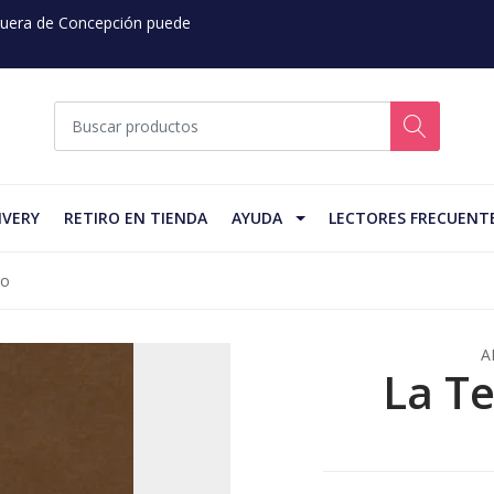
 Fuera de Concepción puede
IVERY
RETIRO EN TIENDA
AYUDA
LECTORES FRECUENT
no
A
La T