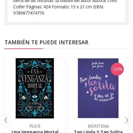
tierra de las historias: la odisea del autor Autora: Chris
Colfer Páginas: 424 Formato: 15 x 21 cm ISBN:
9789877474770
TAMBIÉN TE PUEDE INTERESAR
-20%
PUCK
MONTENA
Una Venganza Mortal
Tan Linda Y Tan Solita