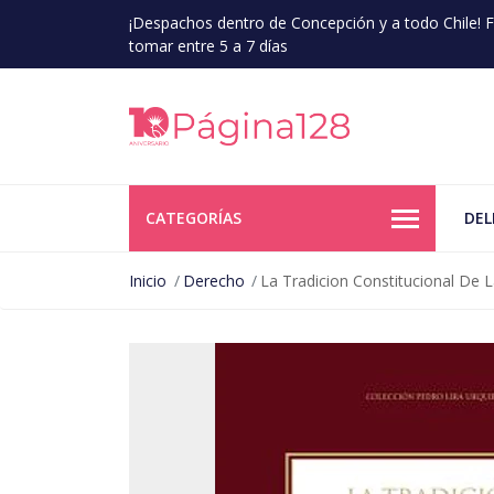
¡Despachos dentro de Concepción y a todo Chile!
tomar entre 5 a 7 días
CATEGORÍAS
DEL
Inicio
Derecho
La Tradicion Constitucional De La