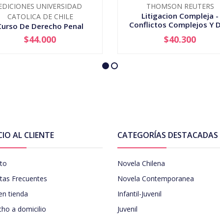
EDICIONES UNIVERSIDAD
THOMSON REUTERS
Litigacion Compleja -
CATOLICA DE CHILE
Conflictos Complejos Y D
Curso De Derecho Penal
$44.000
$40.300
+
-
+
CIO AL CLIENTE
CATEGORÍAS DESTACADAS
to
Novela Chilena
tas Frecuentes
Novela Contemporanea
en tienda
Infantil-Juvenil
ho a domicilio
Juvenil