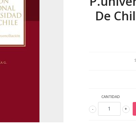
P.unive
De Chil
CANTIDAD
-
+