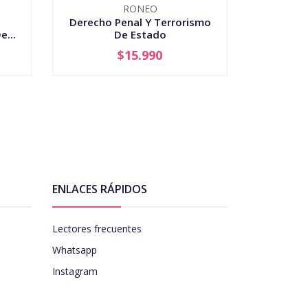
RONEO
EDICI
Derecho Penal Y Terrorismo
CAT
e...
De Estado
Derec
Ch
$15.990
-
+
-
ENLACES RÁPIDOS
Lectores frecuentes
Whatsapp
Instagram