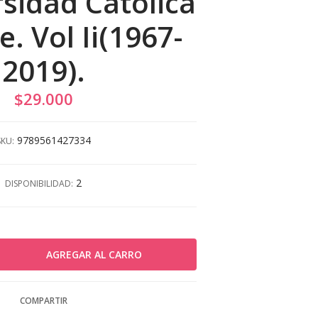
rsidad Católica
e. Vol Ii(1967-
2019).
$29.000
9789561427334
SKU:
2
DISPONIBILIDAD:
COMPARTIR