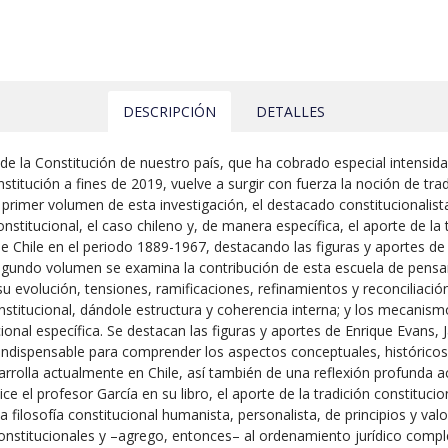
DESCRIPCIÓN
DETALLES
e la Constitución de nuestro país, que ha cobrado especial intensidad
titución a fines de 2019, vuelve a surgir con fuerza la noción de tr
 primer volumen de esta investigación, el destacado constitucionalist
onstitucional, el caso chileno y, de manera específica, el aporte de la 
de Chile en el periodo 1889-1967, destacando las figuras y aportes de
segundo volumen se examina la contribución de esta escuela de pensa
u evolución, tensiones, ramificaciones, refinamientos y reconciliación;
itucional, dándole estructura y coherencia interna; y los mecanismo
cional específica. Se destacan las figuras y aportes de Enrique Evans
indispensable para comprender los aspectos conceptuales, históricos, 
rolla actualmente en Chile, así también de una reflexión profunda ace
ce el profesor García en su libro, el aporte de la tradición constituc
 filosofía constitucional humanista, personalista, de principios y val
constitucionales y –agrego, entonces– al ordenamiento jurídico complet