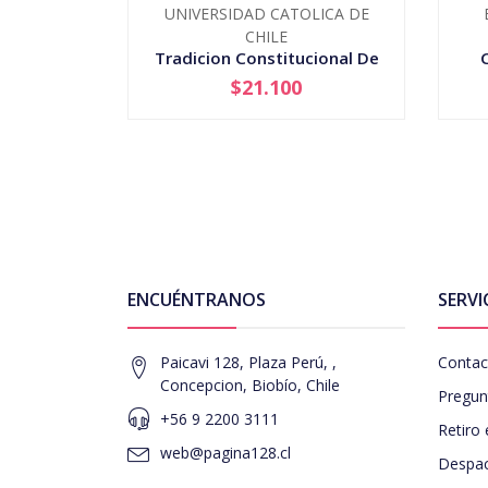
UNIVERSIDAD CATOLICA DE
CHILE
Tradicion Constitucional De
La Puc, La
$21.100
-
+
-
ENCUÉNTRANOS
SERVI
Paicavi 128, Plaza Perú, ,
Contac
Concepcion, Biobío, Chile
Pregun
+56 9 2200 3111
Retiro 
web@pagina128.cl
Despac