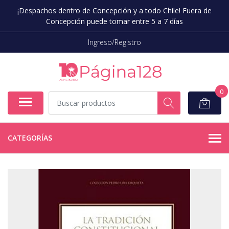
¡Despachos dentro de Concepción y a todo Chile! Fuera de
Concepción puede tomar entre 5 a 7 días
Ingreso/Registro
0
CATEGORÍAS