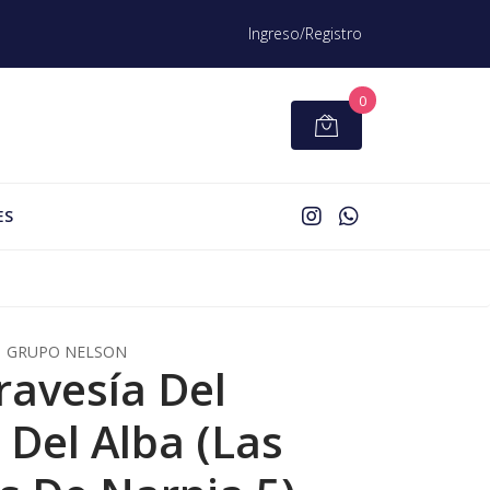
Ingreso/Registro
0
ES
GRUPO NELSON
ravesía Del
 Del Alba (Las