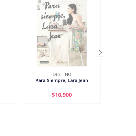
DESTINO
Para Siempre, Lara Jean
Harry Po
$10.900
AGOTADO
-