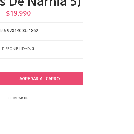
s De Narnia 5)
$19.990
9781400351862
SKU:
3
DISPONIBILIDAD:
COMPARTIR