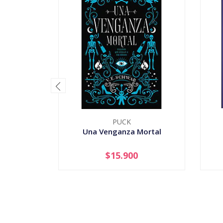
PUCK
Una Venganza Mortal
$15.900
-
+
-