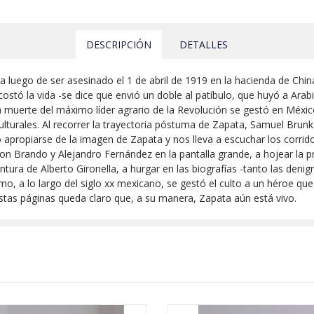
DESCRIPCIÓN
DETALLES
a luego de ser asesinado el 1 de abril de 1919 en la hacienda de C
costó la vida -se dice que envió un doble al patíbulo, que huyó a Ara
a muerte del máximo líder agrario de la Revolución se gestó en Méxic
y culturales. Al recorrer la trayectoria póstuma de Zapata, Samuel Bru
apropiarse de la imagen de Zapata y nos lleva a escuchar los corrido
on Brando y Alejandro Fernández en la pantalla grande, a hojear la pre
tura de Alberto Gironella, a hurgar en las biografías -tanto las denigr
o, a lo largo del siglo xx mexicano, se gestó el culto a un héroe qu
stas páginas queda claro que, a su manera, Zapata aún está vivo.