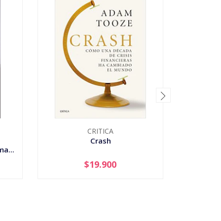
CRITICA
Crash
Cuba -
a...
$19.900
-
+
-