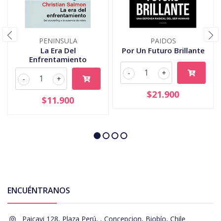
PENINSULA
PAIDOS
La Era Del
Por Un Futuro Brillante
Enfrentamiento
-
+
-
+
$21.900
$11.900
ENCUÉNTRANOS
Paicavi 128, Plaza Perú, , Concepcion, Biobío, Chile