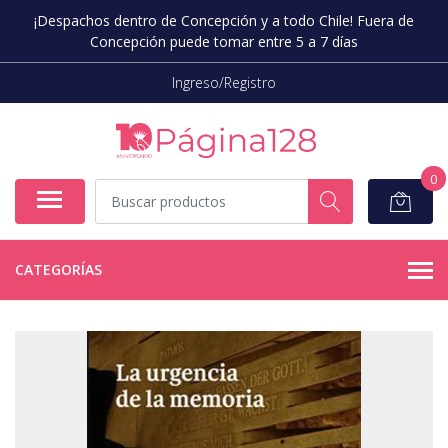
¡Despachos dentro de Concepción y a todo Chile! Fuera de
Concepción puede tomar entre 5 a 7 días
Ingreso/Registro
0
CATEGORÍAS