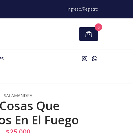
Ingreso/Registro
0
ES
SALAMANDRA
 Cosas Que
s En El Fuego
$25.000