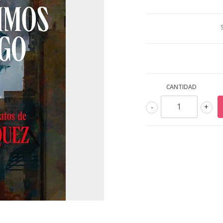
CANTIDAD
-
+