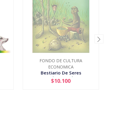
FONDO DE CULTURA
Cab
ECONOMICA
Bestiario De Seres
Fantasticos Mexicanos
$10.100
AGOTADO
-