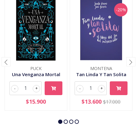
-20%
PUCK
MONTENA
Una Venganza Mortal
Tan Linda Y Tan Solita
-
+
-
+
$15.900
$13.600
$17.000