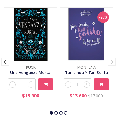
-20%
PUCK
MONTENA
Una Venganza Mortal
Tan Linda Y Tan Solita
-
+
-
+
$15.900
$13.600
$17.000