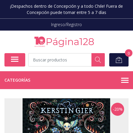
¡Despachos dentro de Concepción y a todo Chile! Fuera de
Concepción puede tomar entre 5 a 7 días
Ingreso/Registro
0
CATEGORÍAS
-20%