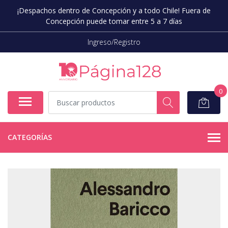
¡Despachos dentro de Concepción y a todo Chile! Fuera de
Concepción puede tomar entre 5 a 7 días
Ingreso/Registro
0
CATEGORÍAS