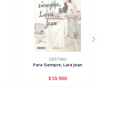
DESTINO
Para Siempre, Lara Jean
Harry Po
$10.900
AGOTADO
-