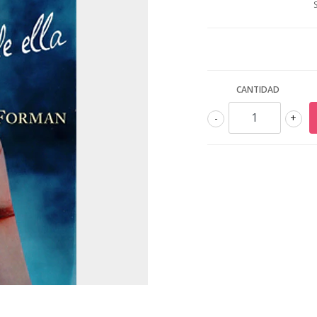
CANTIDAD
-
+