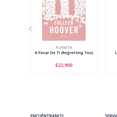
PLANETA
A Pesar De Ti (Regretting You)
L
$22.900
AGOTADO
-
ENCUÉNTRANOS
SERVI