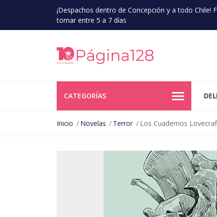
¡Despachos dentro de Concepción y a todo Chile!
tomar entre 5 a 7 días
CATEGORÍAS
DEL
Inicio
Novelas
Terror
Los Cuadernos Lovecraf