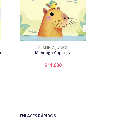
PLANETA JUNIOR
n
Mi Amigo Capibara
Tu Mi
$11.900
-
+
-
ENLACES RÁPIDOS