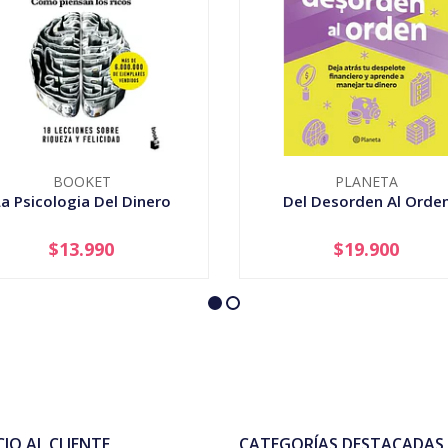
BOOKET
PLANETA
a Psicologia Del Dinero
Del Desorden Al Orde
$13.990
$19.900
+
-
+
CIO AL CLIENTE
CATEGORÍAS DESTACADAS