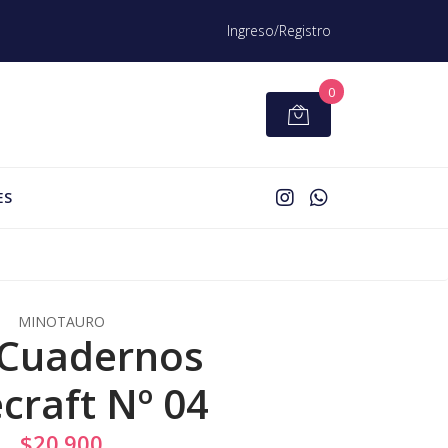
Ingreso/Registro
0
ES
MINOTAURO
 Cuadernos
craft Nº 04
$20.900