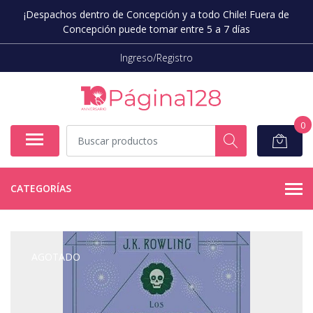
¡Despachos dentro de Concepción y a todo Chile! Fuera de
Concepción puede tomar entre 5 a 7 días
Ingreso/Registro
0
CATEGORÍAS
AGOTADO