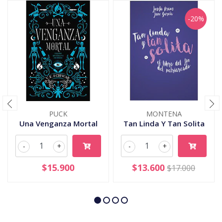
-20%
PUCK
MONTENA
Una Venganza Mortal
Tan Linda Y Tan Solita
-
+
-
+
$15.900
$13.600
$17.000