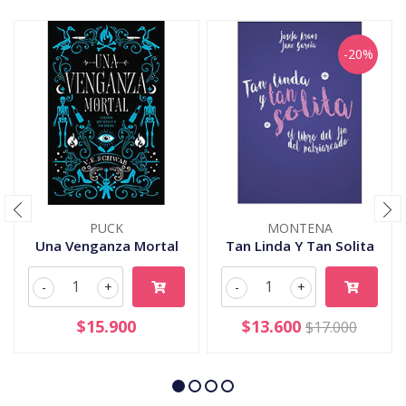
-20%
PUCK
MONTENA
Una Venganza Mortal
Tan Linda Y Tan Solita
-
+
-
+
$15.900
$13.600
$17.000