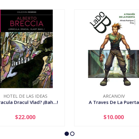
HOTEL DE LAS IDEAS
ARCANOIV
acula Dracul Vlad? ¡Bah...!
A Traves De La Puerta
$22.000
$10.000
+
-
+