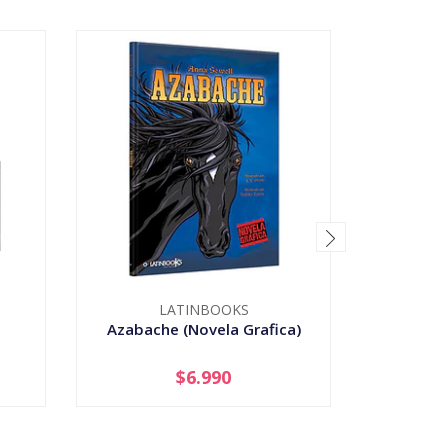
LATINBOOKS
Azabache (Novela Grafica)
Bicharrac
$6.990
-
+
-