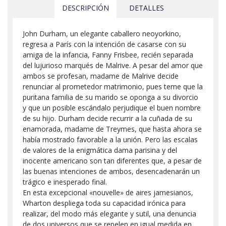
DESCRIPCIÓN
DETALLES
John Durham, un elegante caballero neoyorkino,
regresa a París con la intención de casarse con su
amiga de la infancia, Fanny Frisbee, recién separada
del lujurioso marqués de Malrive. A pesar del amor que
ambos se profesan, madame de Malrive decide
renunciar al prometedor matrimonio, pues teme que la
puritana familia de su marido se oponga a su divorcio
y que un posible escándalo perjudique el buen nombre
de su hijo. Durham decide recurrir a la cuñada de su
enamorada, madame de Treymes, que hasta ahora se
había mostrado favorable a la unión. Pero las escalas
de valores de la enigmática dama parisina y del
inocente americano son tan diferentes que, a pesar de
las buenas intenciones de ambos, desencadenarán un
trágico e inesperado final.
En esta excepcional «nouvelle» de aires jamesianos,
Wharton despliega toda su capacidad irónica para
realizar, del modo más elegante y sutil, una denuncia
de dos universos que se repelen en igual medida en