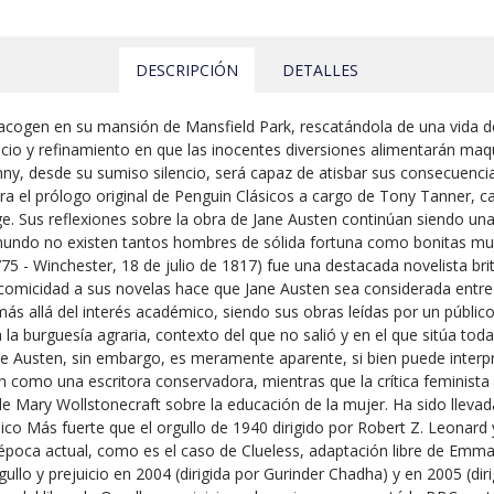
DESCRIPCIÓN
DETALLES
 acogen en su mansión de Mansfield Park, rescatándola de una vida de
io y refinamiento en que las inocentes diversiones alimentarán maqu
ny, desde su sumiso silencio, será capaz de atisbar sus consecuenci
ra el prólogo original de Penguin Clásicos a cargo de Tony Tanner, cat
. Sus reflexiones sobre la obra de Jane Austen continúan siendo una r
l mundo no existen tantos hombres de sólida fortuna como bonitas mu
5 - Winchester, 18 de julio de 1817) fue una destacada novelista brit
comicidad a sus novelas hace que Jane Austen sea considerada entre lo
 más allá del interés académico, siendo sus obras leídas por un públic
 la burguesía agraria, contexto del que no salió y en el que sitúa to
de Austen, sin embargo, es meramente aparente, si bien puede interpr
como una escritora conservadora, mientras que la crítica feminista
e Mary Wollstonecraft sobre la educación de la mujer. Ha sido llevada
sico Más fuerte que el orgullo de 1940 dirigido por Robert Z. Leonar
 época actual, como es el caso de Clueless, adaptación libre de Emma,
ullo y prejuicio en 2004 (dirigida por Gurinder Chadha) y en 2005 (dir