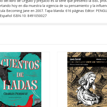
 del libro de Orgullo y prejuicio es la serie que presentó la BBC prota
rtando hoy en día muestra la vigencia de su pensamiento y la influenci
elícula Becoming Jane en 2007. Tapa blanda: 616 páginas Editor: PEN
 Español ISBN-10: 8491050027