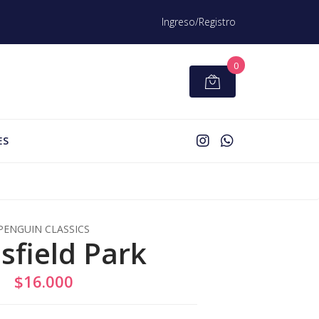
Ingreso/Registro
0
ES
PENGUIN CLASSICS
field Park
$16.000