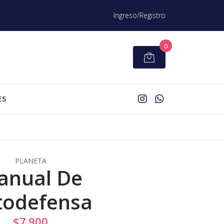
Ingreso/Registro
0
ES
PLANETA
anual De
todefensa
$7.900