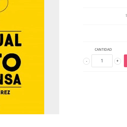
CANTIDAD
-
+