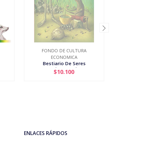
FONDO DE CULTURA
Cab
ECONOMICA
Bestiario De Seres
Fantasticos Mexicanos
$10.100
AGOTADO
-
ENLACES RÁPIDOS