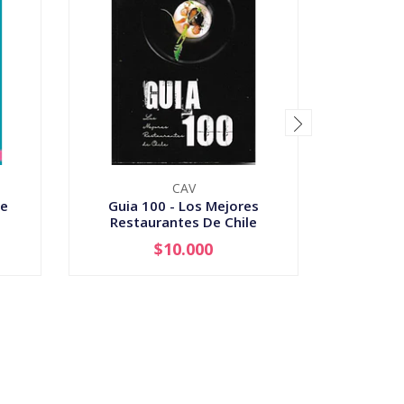
CAV
De
Guia 100 - Los Mejores
Guia M
Restaurantes De Chile
$10.000
-
+
-