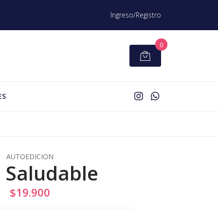
Ingreso/Registro
0
ES
AUTOEDICION
 Saludable
$19.900