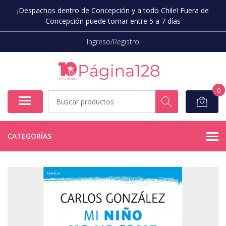
¡Despachos dentro de Concepción y a todo Chile! Fuera de
Concepción puede tomar entre 5 a 7 días
Ingreso/Registro
0
CATEGORÍAS