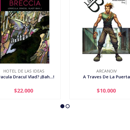
HOTEL DE LAS IDEAS
ARCANOIV
acula Dracul Vlad? ¡Bah...!
A Traves De La Puerta
$22.000
$10.000
+
-
+