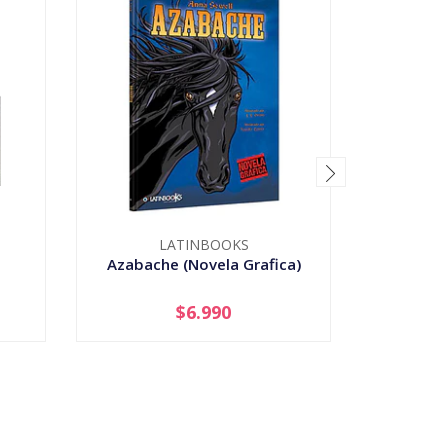
LATINBOOKS
Azabache (Novela Grafica)
Bicharrac
$6.990
-
+
-