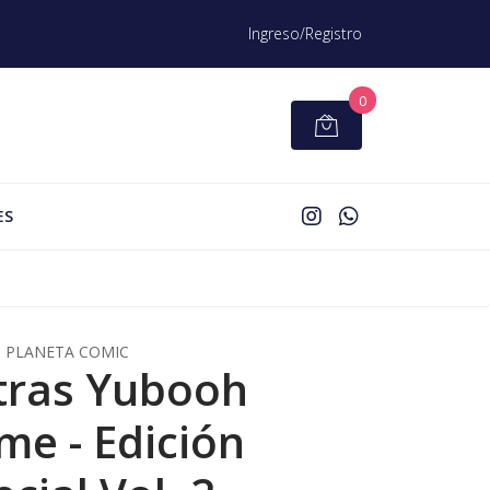
Ingreso/Registro
0
ES
PLANETA COMIC
tras Yubooh
me - Edición