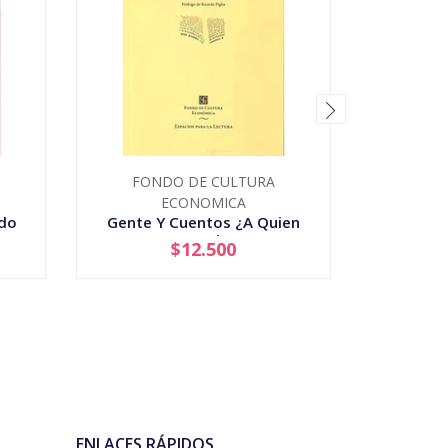
FONDO DE CULTURA
EDICIONE
ECONOMICA
rdo
Gente Y Cuentos ¿A Quien
De
Pertence La Literatuta?
$12.500
-
+
-
ENLACES RÁPIDOS