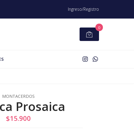
Ingreso/Registro
0
ES
MONTACERDOS
ca Prosaica
$15.900