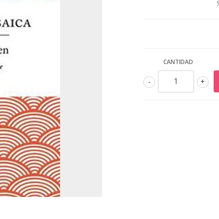
CANTIDAD
-
+