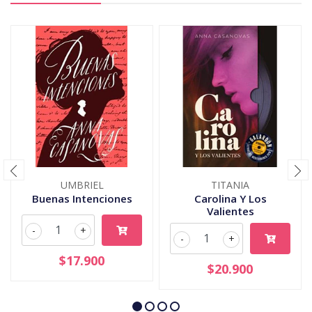
UMBRIEL
TITANIA
Buenas Intenciones
Carolina Y Los
Valientes
-
+
-
+
$17.900
$20.900