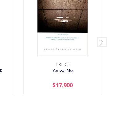
TRILCE
0
Aviva-No
Serie 
Posible
$17.900
-
+
-