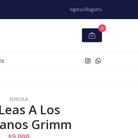
Ingreso/Registro
0
ES
EDICOLA
Leas A Los
anos Grimm
$9.000