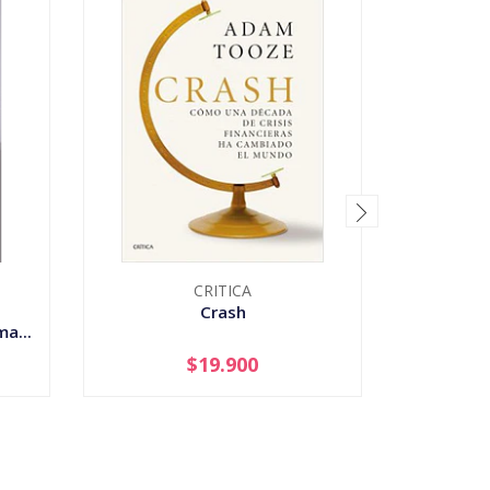
CRITICA
Crash
Cuba -
a...
$19.900
-
+
-