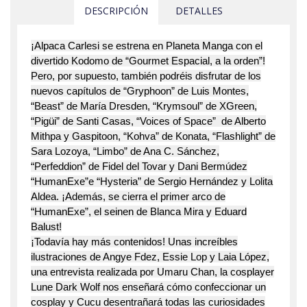
DESCRIPCIÓN
DETALLES
¡Alpaca Carlesi se estrena en Planeta Manga con el
divertido Kodomo de “Gourmet Espacial, a la orden”!
Pero, por supuesto, también podréis disfrutar de los
nuevos capítulos de “Gryphoon” de Luis Montes,
“Beast” de María Dresden, “Krymsoul” de XGreen,
“Pigüi” de Santi Casas, “Voices of Space” de Alberto
Mithpa y Gaspitoon, “Kohva” de Konata, “Flashlight” de
Sara Lozoya, “Limbo” de Ana C. Sánchez,
“Perfeddion” de Fidel del Tovar y Dani Bermúdez
“HumanExe”e “Hysteria” de Sergio Hernández y Lolita
Aldea. ¡Además, se cierra el primer arco de
“HumanExe”, el seinen de Blanca Mira y Eduard
Balust!
¡Todavía hay más contenidos! Unas increíbles
ilustraciones de Angye Fdez, Essie Lop y Laia López,
una entrevista realizada por Umaru Chan, la cosplayer
Lune Dark Wolf nos enseñará cómo confeccionar un
cosplay y Cucu desentrañará todas las curiosidades