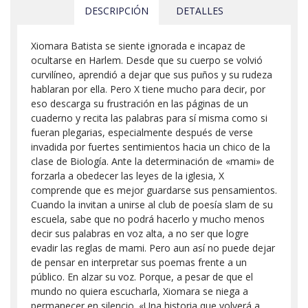
DESCRIPCIÓN
DETALLES
Xiomara Batista se siente ignorada e incapaz de
ocultarse en Harlem. Desde que su cuerpo se volvió
curvilíneo, aprendió a dejar que sus puños y su rudeza
hablaran por ella. Pero X tiene mucho para decir, por
eso descarga su frustración en las páginas de un
cuaderno y recita las palabras para sí misma como si
fueran plegarias, especialmente después de verse
invadida por fuertes sentimientos hacia un chico de la
clase de Biología. Ante la determinación de «mami» de
forzarla a obedecer las leyes de la iglesia, X
comprende que es mejor guardarse sus pensamientos.
Cuando la invitan a unirse al club de poesía slam de su
escuela, sabe que no podrá hacerlo y mucho menos
decir sus palabras en voz alta, a no ser que logre
evadir las reglas de mami. Pero aun así no puede dejar
de pensar en interpretar sus poemas frente a un
público. En alzar su voz. Porque, a pesar de que el
mundo no quiera escucharla, Xiomara se niega a
permanecer en silencio. «Una historia que volverá a