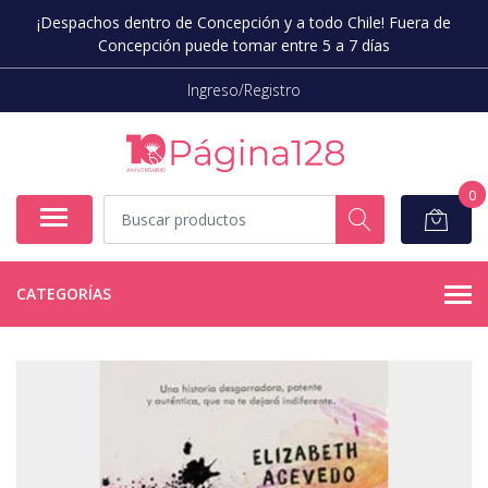
¡Despachos dentro de Concepción y a todo Chile! Fuera de
Concepción puede tomar entre 5 a 7 días
Ingreso/Registro
0
CATEGORÍAS