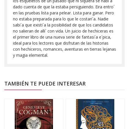
los esqueletos de un pasado que ni siquiera se habi´a
dado cuenta de que la estaba persiguiendo. Eira entro´
en las pruebas lista para pelear. Lista para ganar. Pero
no estaba preparada para lo que le costari´a. Nadie
sabi´a que existi´a la posibilidad de que los candidatos
no salieran de alli´ con vida. Un juicio de hechiceras es
el primer libro de una nueva serie de fantasi´a e´pica,
ideal para los lectores que disfrutan de las historias
con hechiceros, romances, aventuras en tierras lejanas
y magia elemental.
TAMBIÉN TE PUEDE INTERESAR