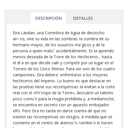
DESCRIPCIÓN
DETALLES
Eira Landan, una Corredora de Agua de dieciocho
an~os, vive su vida en las sombras: la sombra de su
hermano mayor, de los susurros ma´gicos y de la
persona a quien mato´ accidentalmente. Es la aprendiz
menos deseada de la Torre de los Hechiceros... hasta
el di´a en que decide salir y competir por un lugar en el
Torneo de los Cinco Reinos. Para ser uno de los cuatro
campeones, Eira debera´ enfrentarse a los mejores
hechiceros del Imperio. Lo bueno es que destacar en
las pruebas tiene sus recompensas: la invitan a la corte
real con el «Pri´ncipe de la Torre», descubre un talento
poco comu´n para la magia prohibida y, a medianoche,
se encuentra en secreto con un apuesto embajador
elfo. Pero Eira no tarda en darse cuenta de que no
existen las recompensas sin riesgos. A medida que se
convierte en el centro de atencio´n, tambie´n lo hacen