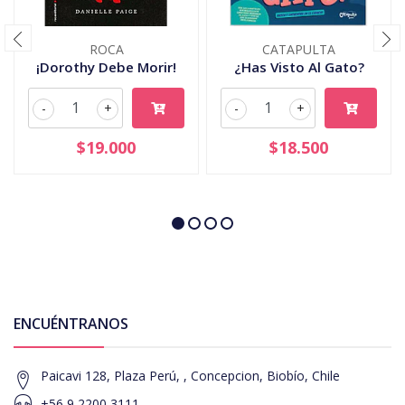
ROCA
CATAPULTA
¡Dorothy Debe Morir!
¿Has Visto Al Gato?
-
+
-
+
$19.000
$18.500
ENCUÉNTRANOS
Paicavi 128, Plaza Perú, , Concepcion, Biobío, Chile
+56 9 2200 3111