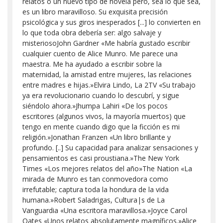
relatos o un nuevo tipo de novela pero, sea lo que sea,
es un libro maravilloso. Su exquisita precisión
psicológica y sus giros inesperados [...] lo convierten en
lo que toda obra debería ser: algo salvaje y
misteriosoJohn Gardner «Me habría gustado escribir
cualquier cuento de Alice Munro. Me parece una
maestra. Me ha ayudado a escribir sobre la
maternidad, la amistad entre mujeres, las relaciones
entre madres e hijas.»Elvira Lindo, La 2TV «Su trabajo
ya era revolucionario cuando lo descubrí, y sigue
siéndolo ahora.»Jhumpa Lahiri «De los pocos
escritores (algunos vivos, la mayoría muertos) que
tengo en mente cuando digo que la ficción es mi
religión.»Jonathan Franzen «Un libro brillante y
profundo. [..] Su capacidad para analizar sensaciones y
pensamientos es casi proustiana.»The New York
Times «Los mejores relatos del año»The Nation «La
mirada de Munro es tan conmovedora como
irrefutable; captura toda la hondura de la vida
humana.»Robert Saladrigas, Cultura|s de La
Vanguardia «Una escritora maravillosa.»Joyce Carol
Oates «Unos relatos absolutamente magníficos.»Alice