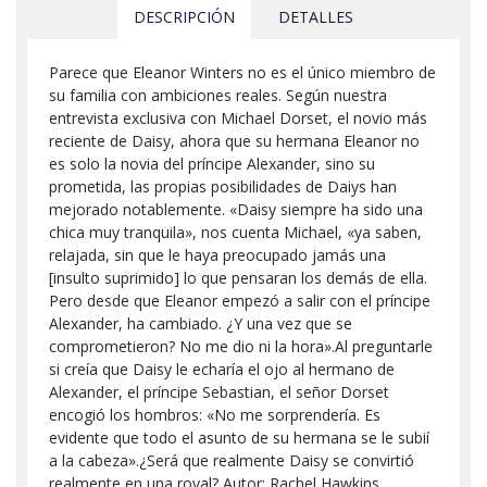
DESCRIPCIÓN
DETALLES
Parece que Eleanor Winters no es el único miembro de
su familia con ambiciones reales. Según nuestra
entrevista exclusiva con Michael Dorset, el novio más
reciente de Daisy, ahora que su hermana Eleanor no
es solo la novia del príncipe Alexander, sino su
prometida, las propias posibilidades de Daiys han
mejorado notablemente. «Daisy siempre ha sido una
chica muy tranquila», nos cuenta Michael, «ya saben,
relajada, sin que le haya preocupado jamás una
[insulto suprimido] lo que pensaran los demás de ella.
Pero desde que Eleanor empezó a salir con el príncipe
Alexander, ha cambiado. ¿Y una vez que se
comprometieron? No me dio ni la hora».Al preguntarle
si creía que Daisy le echaría el ojo al hermano de
Alexander, el príncipe Sebastian, el señor Dorset
encogió los hombros: «No me sorprendería. Es
evidente que todo el asunto de su hermana se le subií
a la cabeza».¿Será que realmente Daisy se convirtió
realmente en una royal? Autor: Rachel Hawkins