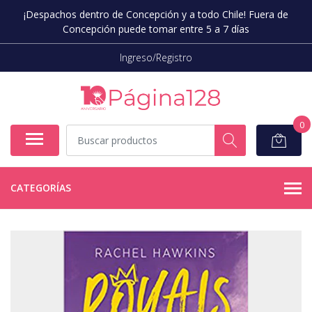
¡Despachos dentro de Concepción y a todo Chile! Fuera de
Concepción puede tomar entre 5 a 7 días
Ingreso/Registro
0
CATEGORÍAS