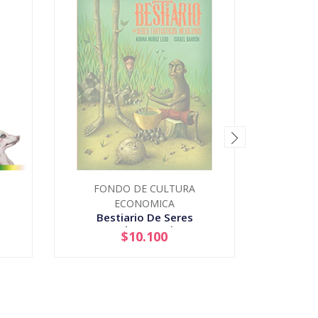
FONDO DE CULTURA
Cab
ECONOMICA
Bestiario De Seres
Fantasticos Mexicanos
$10.100
AGOTADO
-