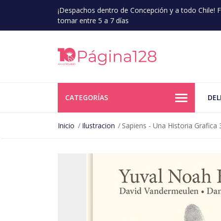
¡Despachos dentro de Concepción y a todo Chile!
tomar entre 5 a 7 días
CATEGORÍAS
DEL
Inicio
Ilustracion
Sapiens - Una Historia Grafica 