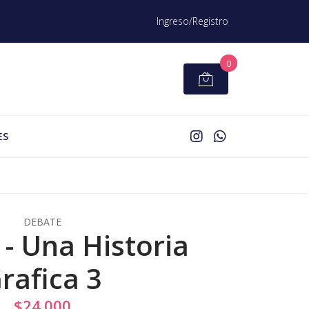
Ingreso/Registro
0
ES
DEBATE
 - Una Historia
rafica 3
$24.000