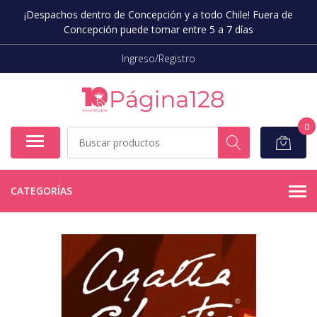
¡Despachos dentro de Concepción y a todo Chile! Fuera de
Concepción puede tomar entre 5 a 7 días
Ingreso/Registro
0
CATEGORÍAS