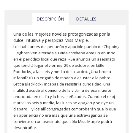
DESCRIPCIÓN
DETALLES
Una de las mejores novelas protagonizadas por la
dulce, intuitiva y perspicaz Miss Marple.
Los habitantes del pequeño y apacible pueblo de Chipping
Cleghorn ven alterada su vida cotidiana ante un anuncio
en el periódico local que reza: «Se anuncia un asesinato
que tendrá lugar el viernes, 29 de octubre, en Little
Paddocks, a las seis y media de la tarde». ¿Una broma
infantil? ¿O un engaño destinado a asustar a la pobre
Letitia Blacklock? Incapaz de resistir la curiosidad, una
multitud acude al domicilio de la víctima de esa muerte
anunciada en el día y la hora señalados. Cuando el reloj
marca las seis y media, las luces se apagan y se oye un
disparo… y los allí congregados comprobarán que lo que
en apariencia no era más que una extravagancia se
convierte en un asesinato que sólo Miss Marple podrá
desentrañar.