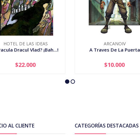
HOTEL DE LAS IDEAS
ARCANOIV
acula Dracul Vlad? ¡Bah...!
A Traves De La Puerta
$22.000
$10.000
+
-
+
CIO AL CLIENTE
CATEGORÍAS DESTACADAS