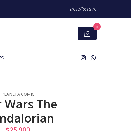
Ingreso/Registro
0
ES
PLANETA COMIC
r Wars The
ndalorian
$25.900