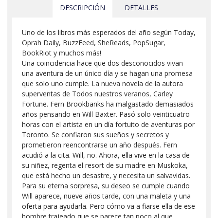
DESCRIPCIÓN
DETALLES
Uno de los libros más esperados del año según Today,
Oprah Daily, BuzzFeed, SheReads, PopSugar,
BookRiot y muchos más!
Una coincidencia hace que dos desconocidos vivan
una aventura de un único día y se hagan una promesa
que solo uno cumple. La nueva novela de la autora
superventas de Todos nuestros veranos, Carley
Fortune. Fern Brookbanks ha malgastado demasiados
años pensando en Will Baxter. Pasó solo veinticuatro
horas con el artista en un día fortuito de aventuras por
Toronto. Se confiaron sus sueños y secretos y
prometieron reencontrarse un año después. Fern
acudió a la cita. Will, no. Ahora, ella vive en la casa de
su niñez, regenta el resort de su madre en Muskoka,
que está hecho un desastre, y necesita un salvavidas.
Para su eterna sorpresa, su deseo se cumple cuando
Will aparece, nueve años tarde, con una maleta y una
oferta para ayudarla. Pero cómo va a fiarse ella de ese
hombre trajeado que se parece tan poco al que