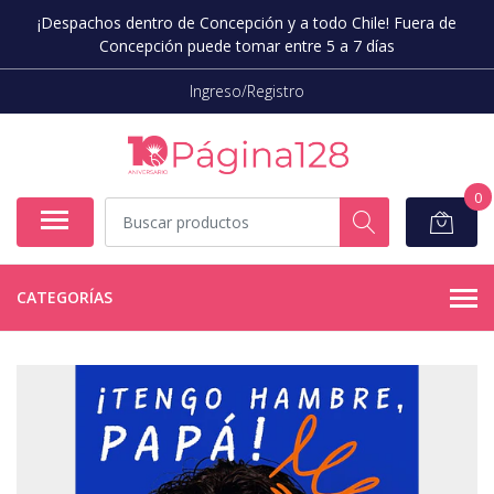
¡Despachos dentro de Concepción y a todo Chile! Fuera de
Concepción puede tomar entre 5 a 7 días
Ingreso/Registro
0
CATEGORÍAS