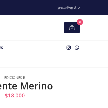
Ingreso/Registro
0
ES
EDICIONES B
ente Merino
$18.000