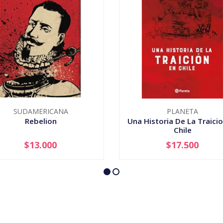
SUDAMERICANA
PLANETA
Rebelion
Una Historia De La Traicio
Chile
$13.000
$17.500
+
-
+