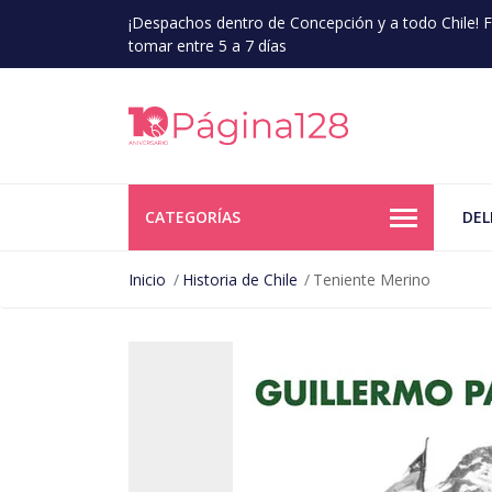
¡Despachos dentro de Concepción y a todo Chile!
tomar entre 5 a 7 días
CATEGORÍAS
DEL
Inicio
Historia de Chile
Teniente Merino