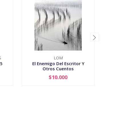
S
LOM
ZE
35
El Enemigo Del Escritor Y
¿Quiénes
Otros Cuentos
$10.000
-
+
-