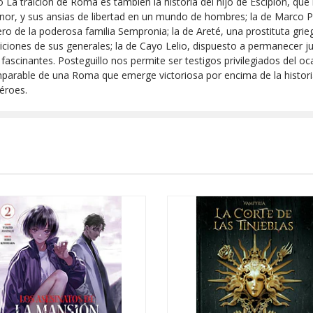
 La traición de Roma es también la historia del hijo de Escipión, que 
 menor, y sus ansias de libertad en un mundo de hombres; la de Marco 
ero de la poderosa familia Sempronia; la de Areté, una prostituta grie
mbiciones de sus generales; la de Cayo Lelio, dispuesto a permanecer j
ascinantes. Posteguillo nos permite ser testigos privilegiados del o
mparable de una Roma que emerge victoriosa por encima de la historia
éroes.