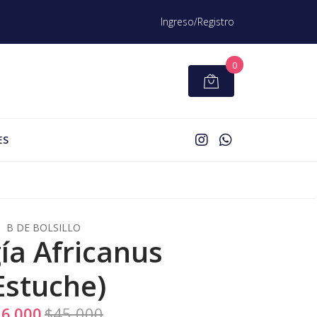
Ingreso/Registro
0
ES
B DE BOLSILLO
gía Africanus
Estuche)
6.000
$45.000