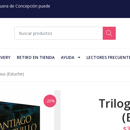
 Fuera de Concepción puede
IVERY
RETIRO EN TIENDA
AYUDA
LECTORES FRECUENT
anus (Estuche)
Trilo
-20%
(
$3