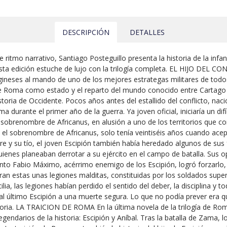
DESCRIPCIÓN
DETALLES
e ritmo narrativo, Santiago Posteguillo presenta la historia de la infa
a edición estuche de lujo con la trilogía completa. EL HIJO DEL CONSU
agineses al mando de uno de los mejores estrategas militares de todos 
de Roma como estado y el reparto del mundo conocido entre Cartago 
oria de Occidente. Pocos años antes del estallido del conflicto, naci
ma durante el primer año de la guerra. Ya joven oficial, iniciaría un 
el sobrenombre de Africanus, en alusión a uno de los territorios qu
con el sobrenombre de Africanus, solo tenía veintiséis años cuando a
dre y su tío, el joven Escipión también había heredado algunos de su
uienes planeaban derrotar a su ejército en el campo de batalla. Sus 
o Fabio Máximo, acérrimo enemigo de los Escipión, logró forzarlo, 
. Eran estas unas legiones malditas, constituidas por los soldados sup
ilia, las legiones habían perdido el sentido del deber, la disciplina y 
 último Escipión a una muerte segura. Lo que no podía prever era que
toria. LA TRAICION DE ROMA En la última novela de la trilogía de Rom
legendarios de la historia: Escipión y Aníbal. Tras la batalla de Zama