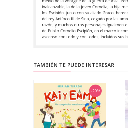
medio de la vorágine de la guerra de Asia. Pero
inalcanzable; la de la joven Cornelia, la hija
los Escipión, junto con su aliado Graco, hered
del rey Antíoco III de Siria, cegado por las a
razón, y muchos otros personajes igualmente f
de Publio Cornelio Escipión, en el marco inco
ascenso con todo y con todos, incluidos sus h
TAMBIÉN TE PUEDE INTERESAR
-20%