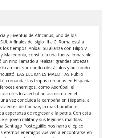
ncia y juventud de Africanus, uno de los
L A finales del siglo III a.C. Roma está a
los tiempos: Aníbal. Su alianza con Filipo V
y Macedonia, constituía una fuerza imparable
ó un niño llamado a realizar grandes proezas:
difícil camino, sorteando obstáculos y buscando
e conquistó. LAS LEGIONES MALDITAS Publio
ceptó comandar las tropas romanas en Hispania.
s feroces enemigos, como Asdrúbal, el
opositores lo acechaban asimismo en el
una vez concluida la campaña en Hispania, a
ervivientes de Cannae, la más humillante
toda esperanza de regresar a la patria. Con esta
 el joven militar y sus legiones malditas
a Santiago Posteguiillo nos narra el épico
, los eternos enemigos vuelven a encontrarse en