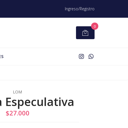
Ingreso/Registro
0
ES
LOM
a Especulativa
$27.000