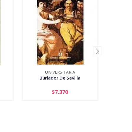
UNIVERSITARIA
U
Burlador De Sevilla
$7.370
-
+