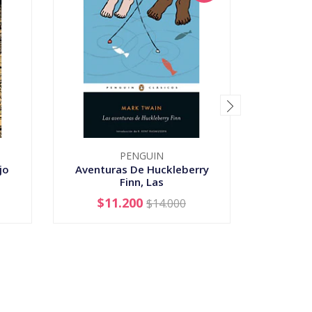
PENGUIN
jo
Aventuras De Huckleberry
Bebedora
Finn, Las
$11.200
$14.000
-
+
-