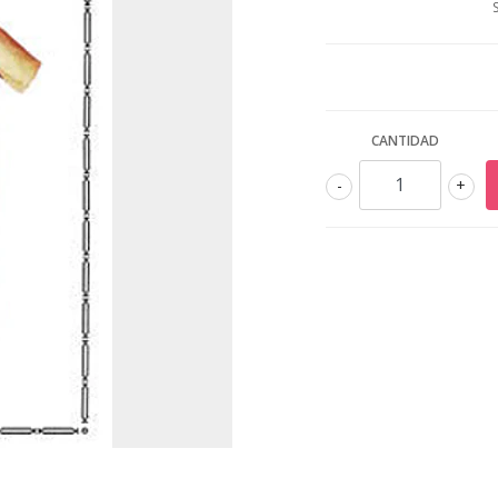
CANTIDAD
-
+