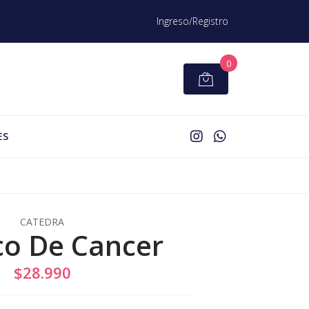
Ingreso/Registro
0
ES
CATEDRA
co De Cancer
$28.990