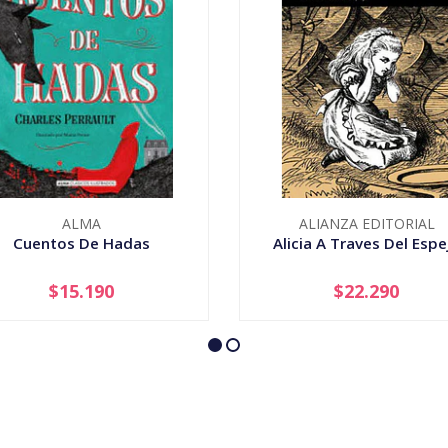
ALMA
ALIANZA EDITORIAL
Cuentos De Hadas
Alicia A Traves Del Espe
$15.190
$22.290
+
-
+