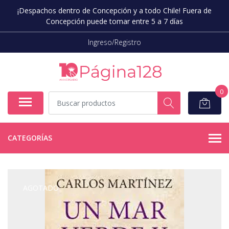
¡Despachos dentro de Concepción y a todo Chile! Fuera de
Concepción puede tomar entre 5 a 7 días
Ingreso/Registro
0
CATEGORÍAS
AGOTADO