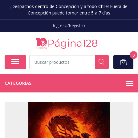
¡Despachos dentro de Concepción y a todo Chile! Fuera de
Concepción puede tomar entre 5 a 7 días
Ingreso/Registro
0
CATEGORÍAS