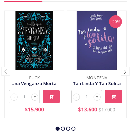
-20%
PUCK
MONTENA
Una Venganza Mortal
Tan Linda Y Tan Solita
-
+
-
+
$15.900
$13.600
$17.000