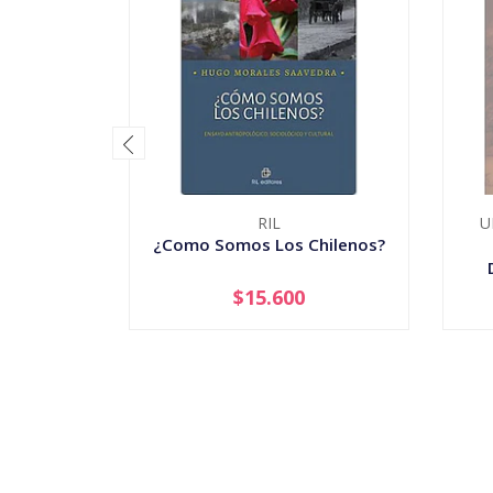
RIL
U
¿Como Somos Los Chilenos?
$15.600
-
+