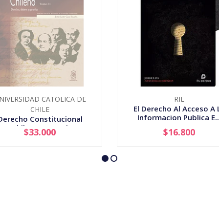
NIVERSIDAD CATOLICA DE
RIL
El Derecho Al Acceso A 
CHILE
Informacion Publica E..
Derecho Constitucional
Chileno Tomo Ii
$33.000
$16.800
AGOTADO
-
+