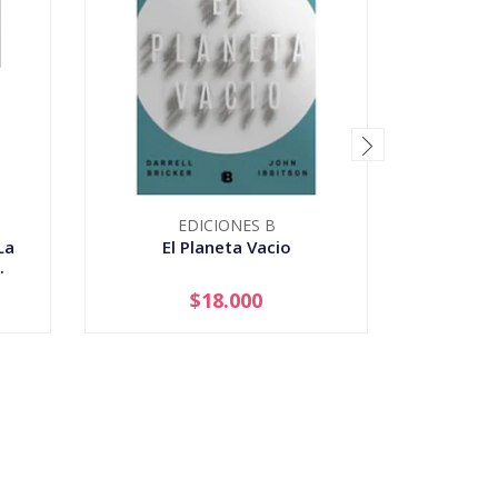
EDICIONES B
La
El Planeta Vacio
La Cu
.
$18.000
-
+
-