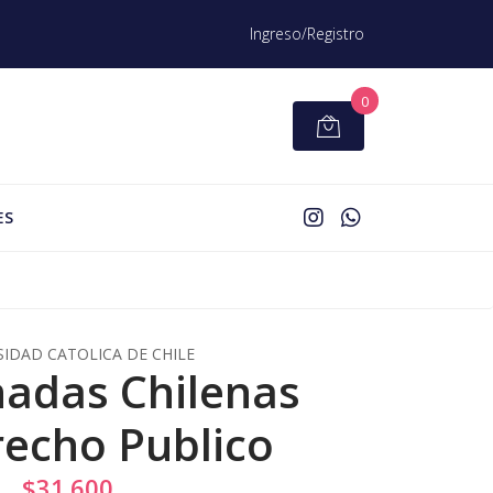
Ingreso/Registro
0
ES
SIDAD CATOLICA DE CHILE
rnadas Chilenas
echo Publico
$31.600