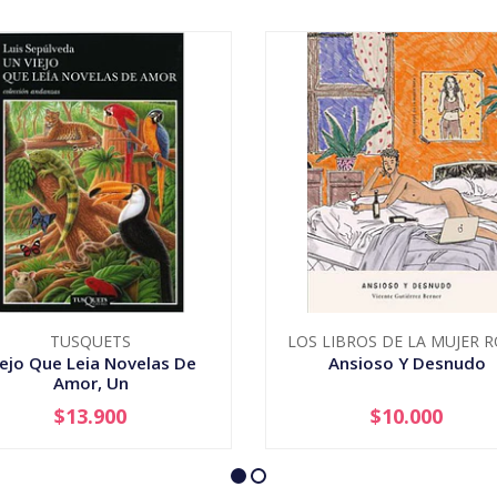
TUSQUETS
LOS LIBROS DE LA MUJER 
iejo Que Leia Novelas De
Ansioso Y Desnudo
Amor, Un
$13.900
$10.000
+
-
+