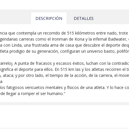
DESCRIPCIÓN
DETALLES
tancia que contempla un recorrido de 515 kilómetros entre nado, trote 
las legendarias carreras como el Ironman de Kona y la infernal Badwater,
tra con Linda, una frustrada ama de casa que descubre el deporte desp
atleta prodigio de su generación, configuran un universo basto, polifó
rreloj. A punta de fracasos y escasos éxitos, luchan con la contradi
gnifica el deporte para ellos. En 515 km las y los atletas recorren e
, ataca; y por otro lado, el tiempo de la acción, de la carrera, el mov
a.
s fatigosos vericuetos mentales y físicos de una atleta. Y lo hace 
ede llegar a romper el ser humano."