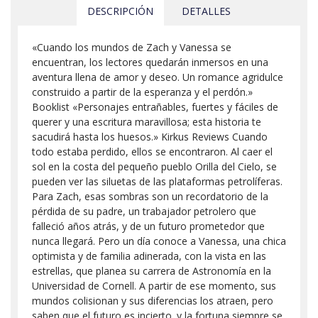
DESCRIPCIÓN
DETALLES
«Cuando los mundos de Zach y Vanessa se
encuentran, los lectores quedarán inmersos en una
aventura llena de amor y deseo. Un romance agridulce
construido a partir de la esperanza y el perdón.»
Booklist «Personajes entrañables, fuertes y fáciles de
querer y una escritura maravillosa; esta historia te
sacudirá hasta los huesos.» Kirkus Reviews Cuando
todo estaba perdido, ellos se encontraron. Al caer el
sol en la costa del pequeño pueblo Orilla del Cielo, se
pueden ver las siluetas de las plataformas petrolíferas.
Para Zach, esas sombras son un recordatorio de la
pérdida de su padre, un trabajador petrolero que
falleció años atrás, y de un futuro prometedor que
nunca llegará. Pero un día conoce a Vanessa, una chica
optimista y de familia adinerada, con la vista en las
estrellas, que planea su carrera de Astronomía en la
Universidad de Cornell. A partir de ese momento, sus
mundos colisionan y sus diferencias los atraen, pero
saben que el futuro es incierto. y la fortuna siempre se