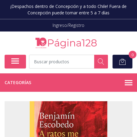
¡Despachos dentro de Concepción y a todo Chile! Fuera de
Concepción puede tomar entre 5 a 7 días
Ingreso/Registro
0
CATEGORÍAS